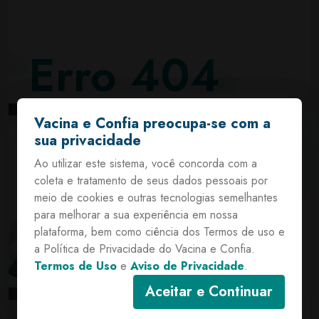
Erro 404
Página não encontrada
Vacina e Confia preocupa-se com a
Vacina e Confia preocupa-se com a
sua privacidade
sua privacidade
Ao utilizar este sistema, você concorda com a
Ao utilizar este sistema, você concorda com a
coleta e tratamento de seus dados pessoais por
coleta e tratamento de seus dados pessoais por
meio de cookies e outras tecnologias semelhantes
meio de cookies e outras tecnologias semelhantes
Sentimos muito, mas você tentou acessar
para melhorar a sua experiência em nossa
para melhorar a sua experiência em nossa
um endereço para uma página que não
plataforma, bem como ciência dos Termos de uso e
plataforma, bem como ciência dos Termos de uso e
existe ou foi removida do sistema, revise
a Política de Privacidade do Vacina e Confia.
a Política de Privacidade do Vacina e Confia.
o endereço informado e tente
Termos de Uso
Termos de Uso
e
e
Aviso de Privacidade
Aviso de Privacidade
.
.
novamente. Caso o problema persista,
entre em contato pelos contatos abaixo:
Aceitar e Continuar
Aceitar e Continuar